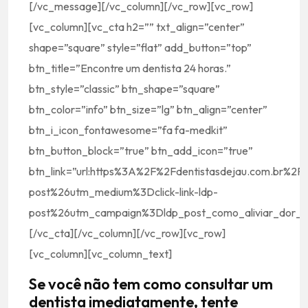
[/vc_message][/vc_column][/vc_row][vc_row]
[vc_column][vc_cta h2=”” txt_align=”center”
shape=”square” style=”flat” add_button=”top”
btn_title=”Encontre um dentista 24 horas.”
btn_style=”classic” btn_shape=”square”
btn_color=”info” btn_size=”lg” btn_align=”center”
btn_i_icon_fontawesome=”fa fa-medkit”
btn_button_block=”true” btn_add_icon=”true”
btn_link=”url:https%3A%2F%2Fdentistasdejau.com.br%2
post%26utm_medium%3Dclick-link-ldp-
post%26utm_campaign%3Dldp_post_como_aliviar_dor_d
[/vc_cta][/vc_column][/vc_row][vc_row]
[vc_column][vc_column_text]
Se você não tem como consultar um
dentista imediatamente, tente