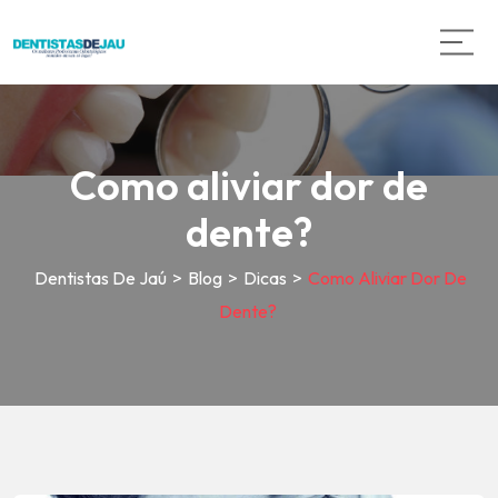
Como aliviar dor de
dente?
Dentistas De Jaú
>
Blog
>
Dicas
>
Como Aliviar Dor De
Dente?