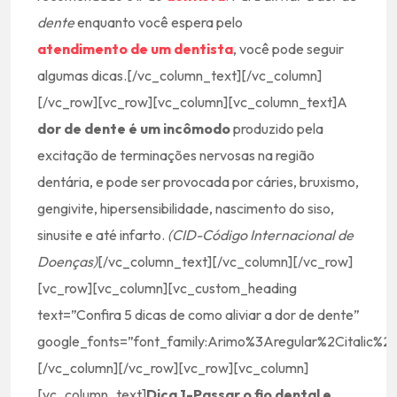
dente
enquanto você espera pelo
atendimento de um dentista
, você pode seguir
algumas dicas.[/vc_column_text][/vc_column]
[/vc_row][vc_row][vc_column][vc_column_text]A
dor de dente é um incômodo
produzido pela
excitação de terminações nervosas na região
dentária, e pode ser provocada por cáries, bruxismo,
gengivite, hipersensibilidade, nascimento do siso,
sinusite e até infarto.
(CID-Código Internacional de
Doenças)
[/vc_column_text][/vc_column][/vc_row]
[vc_row][vc_column][vc_custom_heading
text=”Confira 5 dicas de como aliviar a dor de dente”
google_fonts=”font_family:Arimo%3Aregular%2Citalic
[/vc_column][/vc_row][vc_row][vc_column]
[vc_column_text]
Dica 1-Passar o fio dental e