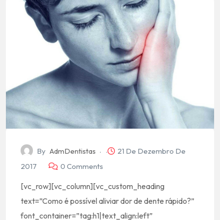
By
AdmDentistas
21 De Dezembro De
2017
0 Comments
[vc_row][vc_column][vc_custom_heading
text=”Como é possível aliviar dor de dente rápido?”
font_container=”tag:h1|text_align:left”