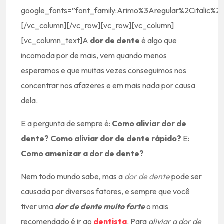
google_fonts=”font_family:Arimo%3Aregular%2Citalic
[/vc_column][/vc_row][vc_row][vc_column]
[vc_column_text]A
dor de dente
é algo que
incomoda por de mais, vem quando menos
esperamos e que muitas vezes conseguimos nos
concentrar nos afazeres e em mais nada por causa
dela.
E a pergunta de sempre é:
Como aliviar dor de
dente?
Como aliviar dor de dente rápido?
E:
Como amenizar a dor de dente?
Nem todo mundo sabe, mas a
dor de dente
pode ser
causada por diversos fatores, e sempre que você
tiver uma
dor de dente muito forte
o mais
recomendado é ir ao
dentista
. Para
aliviar a dor de