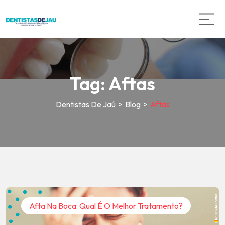
Tag:
Aftas
Dentistas De Jaú
>
Blog
>
Aftas
Afta Na Boca: Qual É O Melhor Tratamento?