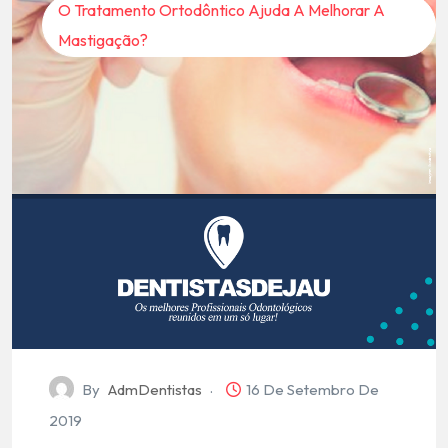
O Tratamento Ortodôntico Ajuda A Melhorar A
Mastigação?
By
AdmDentistas
16 De Setembro De
2019