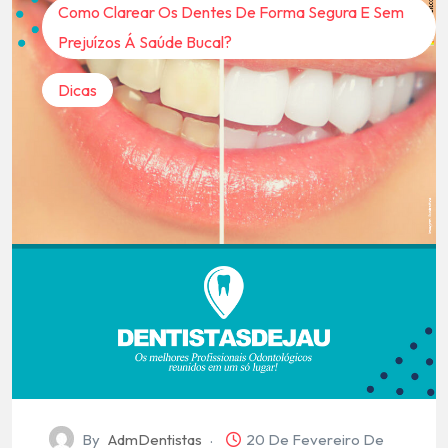
Como Clarear Os Dentes De Forma Segura E Sem
Prejuízos Á Saúde Bucal?
Dicas
By
AdmDentistas
20 De Fevereiro De