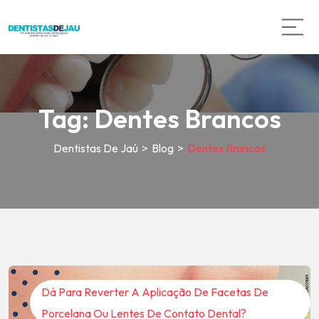
Tag:
Dentes Brancos
Dentistas De Jaú
>
Blog
>
Dentes Brancos
Dá Para Reverter A Aplicação De Facetas De
Porcelana Ou Lentes De Contato Dental?