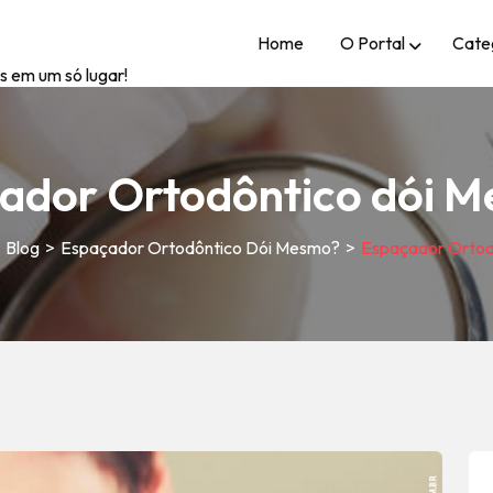
Home
O Portal
Cate
s em um só lugar!
ador Ortodôntico dói 
>
Blog
>
Espaçador Ortodôntico Dói Mesmo?
>
Espaçador Ortod