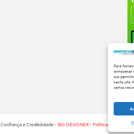
Para fornec
armazenar e
nos permiti
neste site.
certos recu
A
P
Confiança e Credibilidade -
BiG DESiGNER
-
Política de Privaci