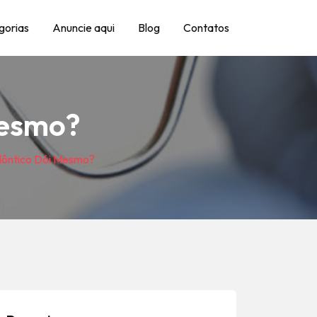
gorias
Anuncie aqui
Blog
Contatos
Mesmo?
ôntico Dói Mesmo?