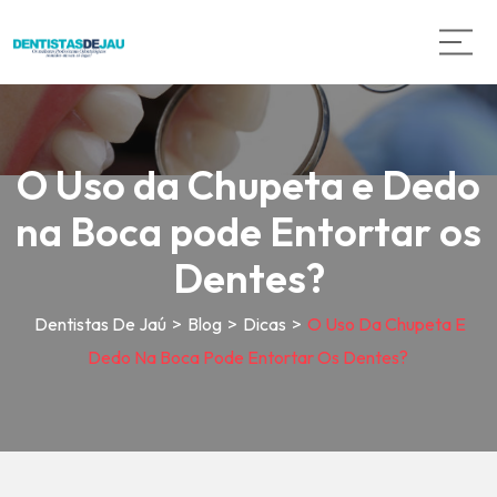
O Uso da Chupeta e Dedo
na Boca pode Entortar os
Dentes?
Dentistas De Jaú
>
Blog
>
Dicas
>
O Uso Da Chupeta E
Dedo Na Boca Pode Entortar Os Dentes?