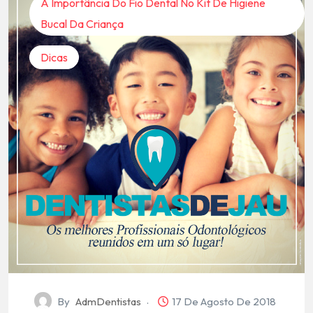
A Importância Do Fio Dental No Kit De Higiene
Bucal Da Criança
Dicas
By
AdmDentistas
17 De Agosto De 2018