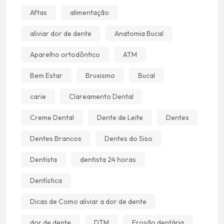
Aftas
alimentação
aliviar dor de dente
Anatomia Bucal
Aparelho ortodôntico
ATM
Bem Estar
Bruxismo
Bucal
carie
Clareamento Dental
Creme Dental
Dente de Leite
Dentes
Dentes Brancos
Dentes do Siso
Dentista
dentista 24 horas
Dentística
Dicas de Como aliviar a dor de dente
dor de dente
DTM
Erosão dentária