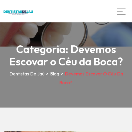
Categoria:
Devemos
Escovar o Céu da Boca?
Dentistas De Jaú
>
Blog
>
Devemos Escovar O Céu Da
Boca?