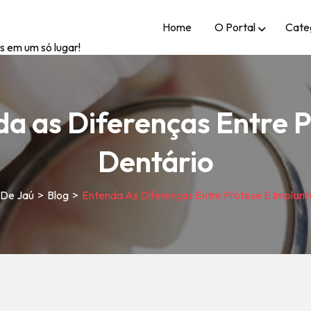
Home
O Portal
Cate
s em um só lugar!
a as Diferenças Entre P
Dentário
 De Jaú
>
Blog
>
Entenda As Diferenças Entre Prótese E Implant