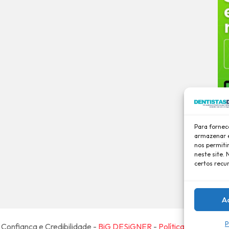
Para fornec
armazenar e
nos permiti
neste site.
certos recu
A
P
Confiança e Credibilidade -
BiG DESiGNER
-
Política de Privaci