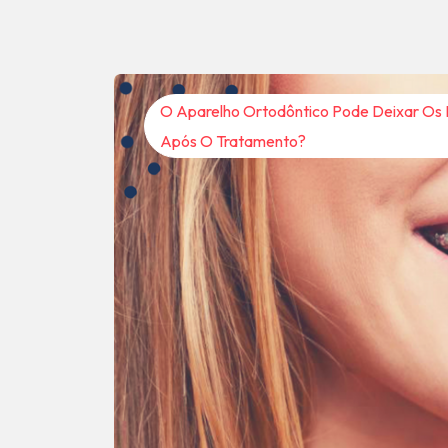
O Aparelho Ortodôntico Pode Deixar Os
Após O Tratamento?