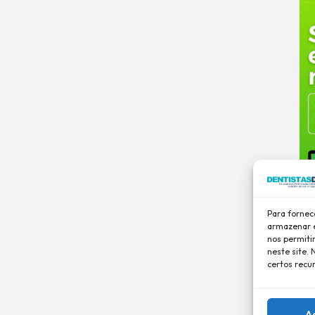
Para fornec
armazenar e
nos permiti
neste site.
certos recu
A