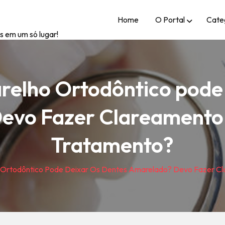
Home
O Portal
Cate
s em um só lugar!
relho Ortodôntico pode
evo Fazer Clareamento 
Tratamento?
 Ortodôntico Pode Deixar Os Dentes Amarelado? Devo Fazer C