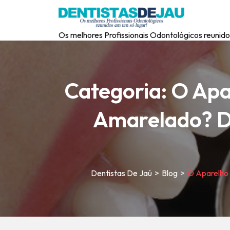
Os melhores Profissionais Odontológicos reunido
Categoria:
O Apa
Amarelado? D
Dentistas De Jaú
>
Blog
>
O Aparelho