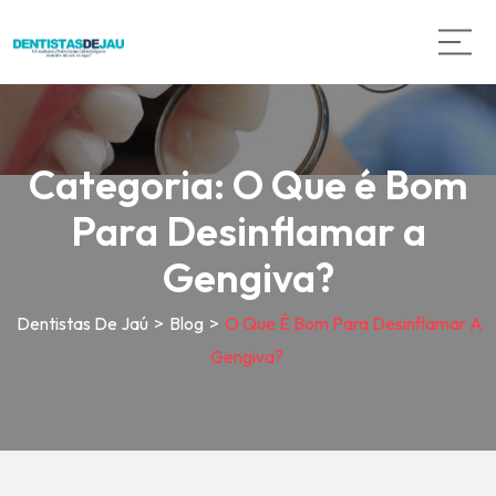
Categoria:
O Que é Bom
Para Desinflamar a
Gengiva?
Dentistas De Jaú
>
Blog
>
O Que É Bom Para Desinflamar A
Gengiva?